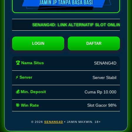
SENANG4D: LINK ALTERNATIF SLOT ONLINE RES
LOGIN
DAFTAR
🏆 Nama Situs
SENANG4D
⚡ Server
Server Stabil
💰 Min. Deposit
Cuma Rp 10.000
🎯 Win Rate
Slot Gacor 98%
© 2026
SENANG4D
• JAMIN MAXWIN. 18+