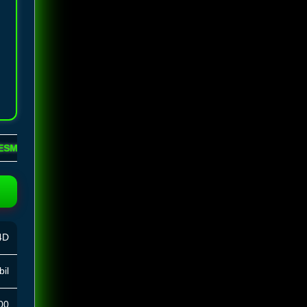
SMI TERPERCAYA
4D
bil
00