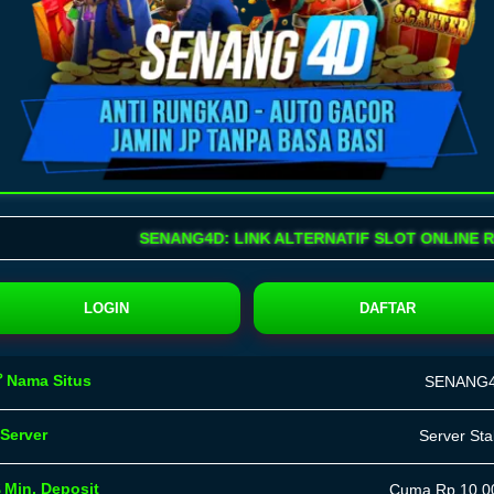
SENANG4D: LINK ALTERNATIF SLOT ONLINE RE
LOGIN
DAFTAR
 Nama Situs
SENANG
 Server
Server Sta
 Min. Deposit
Cuma Rp 10.0