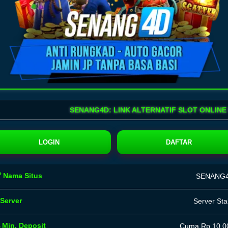
SENANG4D: LINK ALTERNATIF SLOT ONLINE 
LOGIN
DAFTAR
 Nama Situs
SENANG
 Server
Server Sta
 Min. Deposit
Cuma Rp 10.0