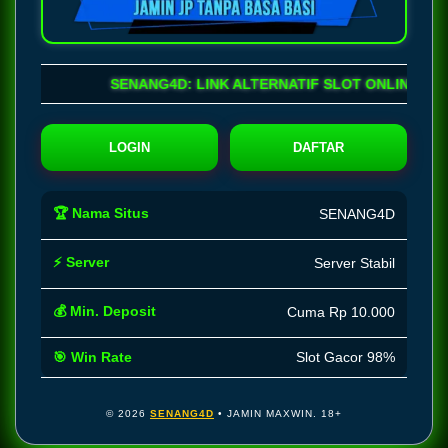
SENANG4D: LINK ALTERNATIF SLOT ONLINE RE
LOGIN
DAFTAR
🏆 Nama Situs
SENANG4D
⚡ Server
Server Stabil
💰 Min. Deposit
Cuma Rp 10.000
🎯 Win Rate
Slot Gacor 98%
© 2026
SENANG4D
• JAMIN MAXWIN. 18+