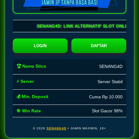
SENANG4D: LINK ALTERNATIF SLOT ONLINE R
LOGIN
DAFTAR
🏆 Nama Situs
SENANG4D
⚡ Server
Server Stabil
💰 Min. Deposit
Cuma Rp 10.000
🎯 Win Rate
Slot Gacor 98%
© 2026
SENANG4D
• JAMIN MAXWIN. 18+