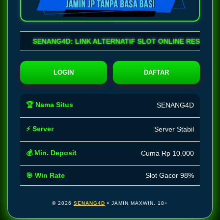
SENANG4D: LINK ALTERNATIF SLOT ONLINE RESMI TE
LOGIN
DAFTAR
🏆 Nama Situs
SENANG4D
⚡ Server
Server Stabil
💰 Min. Deposit
Cuma Rp 10.000
🎯 Win Rate
Slot Gacor 98%
© 2026
SENANG4D
• JAMIN MAXWIN. 18+