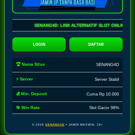
SENANG4D: LINK ALTERNATIF SLOT ONLINE RE
LOGIN
DAFTAR
🏆 Nama Situs
SENANG4D
⚡ Server
Server Stabil
💰 Min. Deposit
Cuma Rp 10.000
🎯 Win Rate
Slot Gacor 98%
© 2026
SENANG4D
• JAMIN MAXWIN. 18+