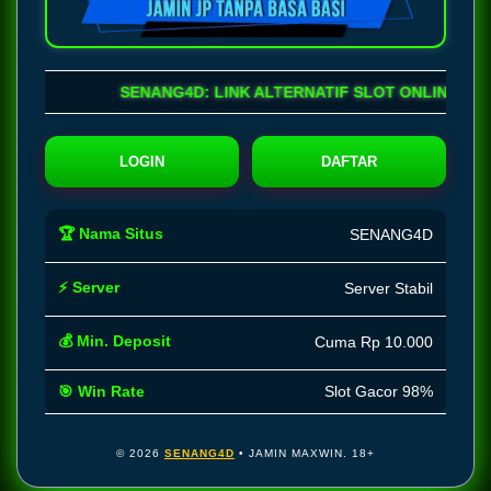
SENANG4D: LINK ALTERNATIF SLOT ONLINE RES
LOGIN
DAFTAR
🏆 Nama Situs
SENANG4D
⚡ Server
Server Stabil
💰 Min. Deposit
Cuma Rp 10.000
🎯 Win Rate
Slot Gacor 98%
© 2026
SENANG4D
• JAMIN MAXWIN. 18+