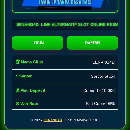
SENANG4D: LINK ALTERNATIF SLOT ONLINE RESMI TER
LOGIN
DAFTAR
🏆 Nama Situs
SENANG4D
⚡ Server
Server Stabil
💰 Min. Deposit
Cuma Rp 10.000
🎯 Win Rate
Slot Gacor 98%
© 2026
SENANG4D
• JAMIN MAXWIN. 18+