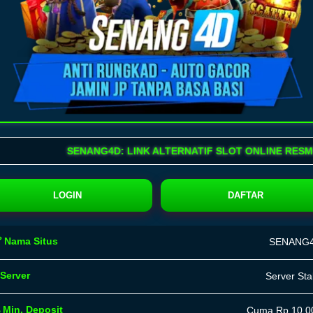
SENANG4D: LINK ALTERNATIF SLOT ONLINE RESMI 
LOGIN
DAFTAR
 Nama Situs
SENANG
 Server
Server Sta
 Min. Deposit
Cuma Rp 10.0